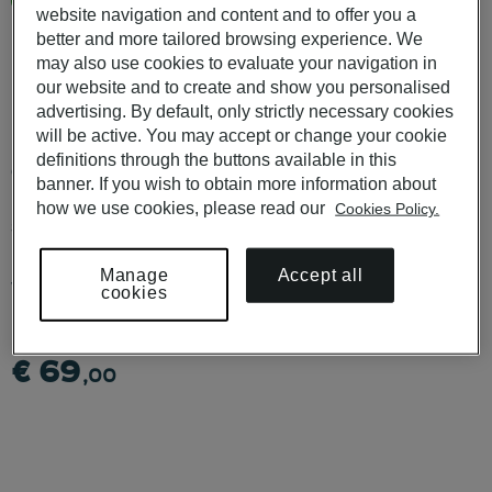
Mais de 50 restaurantes nas Pousadas de Portugal e nos
website navigation and content and to offer you a
Hotéis em Portugal
better and more tailored browsing experience. We
may also use cookies to evaluate your navigation in
Disponível para utilização nas POUSADAS DE PORTUGAL,
our website and to create and show you personalised
PESTANA HOTELS & RESORTS, PESTANA COLLECTION
advertising. By default, only strictly necessary cookies
HOTELS e PESTANA CR7 HOTELS.
will be active. You may accept or change your cookie
Não é válido nos dias 24, 25 e 31 de dezembro, nem no Domingo
definitions through the buttons available in this
de Páscoa.
banner. If you wish to obtain more information about
how we use cookies, please read our
Cookies Policy.
SAIBA MAIS CONDIÇÕES
AQUI
.
Para compras superiores a 10 Vouchers, contacte-nos através de
Accept all
Manage
vouchers@pestana.com
cookies
€ 69
,00